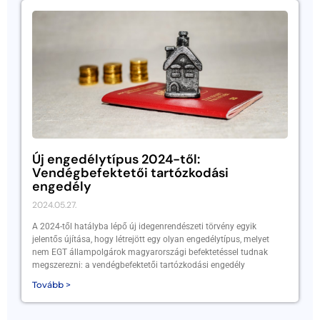
Új engedélytípus 2024-től:
Vendégbefektetői tartózkodási
engedély
2024.05.27.
A 2024-től hatályba lépő új idegenrendészeti törvény egyik
jelentős újítása, hogy létrejött egy olyan engedélytípus, melyet
nem EGT állampolgárok magyarországi befektetéssel tudnak
megszerezni: a vendégbefektetői tartózkodási engedély
Tovább >