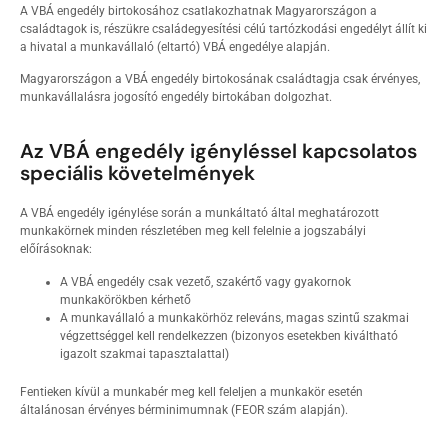
A VBÁ engedély birtokosához csatlakozhatnak Magyarországon a
családtagok is, részükre családegyesítési célú tartózkodási engedélyt állít ki
a hivatal a munkavállaló (eltartó) VBÁ engedélye alapján.
Magyarországon a VBÁ engedély birtokosának családtagja csak érvényes,
munkavállalásra jogosító engedély birtokában dolgozhat.
Az VBÁ engedély igényléssel kapcsolatos
speciális követelmények
A VBÁ engedély igénylése során a munkáltató által meghatározott
munkakörnek minden részletében meg kell felelnie a jogszabályi
előírásoknak:
A VBÁ engedély csak vezető, szakértő vagy gyakornok
munkakörökben kérhető
A munkavállaló a munkakörhöz releváns, magas szintű szakmai
végzettséggel kell rendelkezzen (bizonyos esetekben kiváltható
igazolt szakmai tapasztalattal)
Fentieken kívül a munkabér meg kell feleljen a munkakör esetén
általánosan érvényes bérminimumnak (FEOR szám alapján).