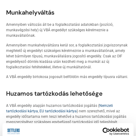
Munkahelyváltás
Amennyiben változás áll be a foglalkoztatási adatokban (pozíció,
munkavégzési hely) új VBÁ engedélyt szükséges kérelmeznie a
munkavállalónak.
Amennyiben munkahelyváltásra kerül sor, a foglalkoztatási jogviszonynak
megfelelő új engedélyt szükséges kérelmeznie a munkavállalónak, amely
lehet bármilyen típusú, munkavállalásra jogosító engedély. Csak az OIF
engedélyező döntés kiadása után kezdheti meg a munkát az új
foglalkoztatási feltételekkel, illetve új munkáltatónál.
A VBÁ engedély birtokosa jogosult belföldön más engedély típusra váltani.
Huzamos tartózkodás lehetősége
A VBÁ engedély alapján huzamos tartózkodási jogállás (
Nemzeti
tartózkodási kártya
,
EU tartózkodási kártya
) nem szerezhető, mivel az
engedély időtartama nem teszi lehetővé a huzamos tartózkodási jogállás
megszerzéséhez szükséges egybefüggő tartózkodási idő teljesítését.
A VBÁ engedéllyel Magyarországon töltött idő ugyanakkor teljes egészében