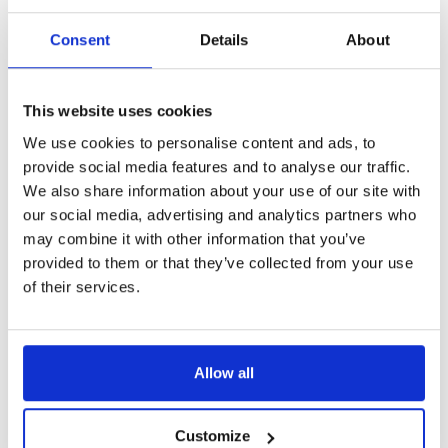
beszámítható a huzamos tartózkodási jogállás megszerzéséhez szükséges
időtartamba abban az esetben, ha a VBÁ engedély jogosultja a
Consent
Details
About
magyarországi tartózkodása alatt megszakítás nélkül olyan más típusú
tartózkodási engedélyre vált – például
EU Kék Kártyára
–, amelynek
birtokában huzamos tartózkodási jogállás szerezhető.
This website uses cookies
We use cookies to personalise content and ads, to
provide social media features and to analyse our traffic.
Amennyiben segítségre van szüksége a VBÁ engedély igénylésében, keresse
irodánkat a honlapon található elérhetőségeken.
We also share information about your use of our site with
our social media, advertising and analytics partners who
may combine it with other information that you’ve
provided to them or that they’ve collected from your use
of their services.
A kérelmezési folyamatról hivatalos tájékoztatás, illetve a szükséges
formanyomtatványok megtalálhatóak az
Országos Idegenrendészeti
Főigazgatóság honlapján.
Allow all
Az engedély kérelmek eljárási díjairól a tájékoztató
itt található
.
Customize
Legfrissebb cikkeink