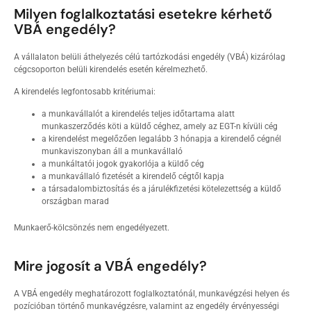
Milyen foglalkoztatási esetekre kérhető
VBÁ engedély?
A vállalaton belüli áthelyezés célú tartózkodási engedély (VBÁ) kizárólag
cégcsoporton belüli kirendelés esetén kérelmezhető.
A kirendelés legfontosabb kritériumai:
a munkavállalót a kirendelés teljes időtartama alatt
munkaszerződés köti a küldő céghez, amely az EGT-n kívüli cég
a kirendelést megelőzően legalább 3 hónapja a kirendelő cégnél
munkaviszonyban áll a munkavállaló
a munkáltatói jogok gyakorlója a küldő cég
a munkavállaló fizetését a kirendelő cégtől kapja
a társadalombiztosítás és a járulékfizetési kötelezettség a küldő
országban marad
Munkaerő-kölcsönzés nem engedélyezett.
Mire jogosít a VBÁ engedély?
A VBÁ engedély meghatározott foglalkoztatónál, munkavégzési helyen és
pozícióban történő munkavégzésre, valamint az engedély érvényességi