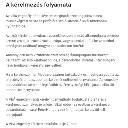
A kérelmezés folyamata
Az VBÁ engedély iránti kérelem meghatározott foglalkoztatóra,
munkavégzési helyre és pozícióra szóló kirendelő levél birtokában
nyújtható be.
Az első kérelem benyújtása vízumkötelezett ország állampolgára esetében
személyesen, a származási országa, vagy a tartózkodási helye szerinti
országban található magyar konzulátuson történik.
Amennyiben nem vízumkötelezett ország állampolgára turistaként
beutazott, az első kérelmét online, a bevándorlási hivatal EnterHungary
nevű honlapján keresztül igényelheti.
Ha a kérelmező már Magyarországon tartózkodik és meghosszabbítja az
engedélyét, a hosszabbítási kérelmét online kell benyújtania. Az engedély
hosszabbítási kérelmet legkésőbb az érvényességi idő lejárata előtt 30
nappal kell benyújtani.
A VBÁ engedély iránti kérelem benyújtható foglalkoztató által is a
kérelmező személyes jelenléte nélkül, ebben az esetben a kérelmet a
bevándorlási hivatal EnterHungary nevű honlapján keresztül kell
benyújtani.
A VBÁ engedély kérelem elbírálási ideje 70 nap.