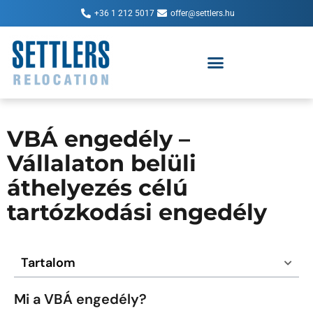
+36 1 212 5017
offer@settlers.hu
VBÁ engedély –
Vállalaton belüli
áthelyezés célú
tartózkodási engedély
Tartalom
Mi a VBÁ engedély?