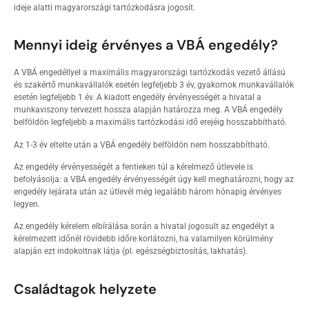
ideje alatti magyarországi tartózkodásra jogosít.
Mennyi ideig érvényes a VBÁ engedély?
A VBÁ engedéllyel a maximális magyarországi tartózkodás vezető állású
és szakértő munkavállalók esetén legfeljebb 3 év, gyakornok munkavállalók
esetén legfeljebb 1 év. A kiadott engedély érvényességét a hivatal a
munkaviszony tervezett hossza alapján határozza meg. A VBÁ engedély
belföldön legfeljebb a maximális tartózkodási idő erejéig hosszabbítható.
Az 1-3 év eltelte után a VBÁ engedély belföldön nem hosszabbítható.
Az engedély érvényességét a fentieken túl a kérelmező útlevele is
befolyásolja: a VBÁ engedély érvényességét úgy kell meghatározni, hogy az
engedély lejárata után az útlevél még legalább három hónapig érvényes
legyen.
Az engedély kérelem elbírálása során a hivatal jogosult az engedélyt a
kérelmezett időnél rövidebb időre korlátozni, ha valamilyen körülmény
alapján ezt indokoltnak látja (pl. egészségbiztosítás, lakhatás).
Családtagok helyzete