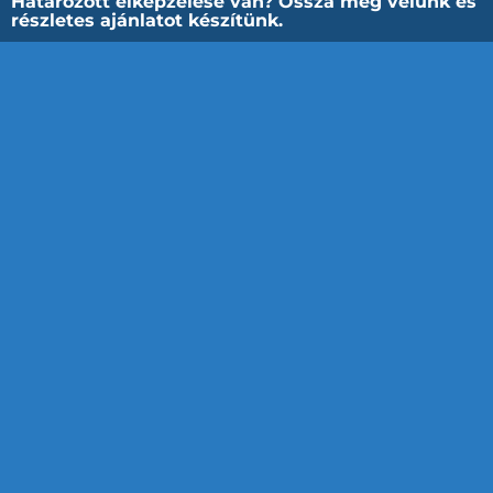
Határozott elképzelése van? Ossza meg velünk és
részletes ajánlatot készítünk.