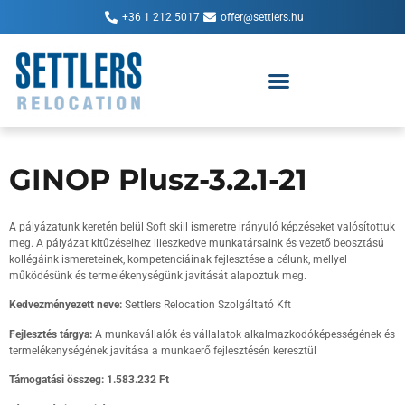
+36 1 212 5017
offer@settlers.hu
GINOP Plusz-3.2.1-21
A pályázatunk keretén belül Soft skill ismeretre irányuló képzéseket valósítottuk
meg. A pályázat kitűzéseihez illeszkedve munkatársaink és vezető beosztású
kollégáink ismereteinek, kompetenciáinak fejlesztése a célunk, mellyel
működésünk és termelékenységünk javítását alapoztuk meg.
Kedvezményezett neve:
Settlers Relocation Szolgáltató Kft
Fejlesztés tárgya:
A munkavállalók és vállalatok alkalmazkodóképességének és
termelékenységének javítása a munkaerő fejlesztésén keresztül
Támogatási összeg: 1.583.232 Ft