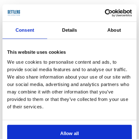
Empátia és érzelmi intelligencia
Az érzelmi intelligencia jelentősége az ügyfélkapcsolatokban.
Empatikus reakciók kialakítása és alkalmazása konfliktusokban.
Consent
Details
About
Asszertivitás az ügyfélszolgálatban
Az asszertív kommunikáció technikái.
This website uses cookies
Hogyan képviseljük saját érdekeinket az ügyfélkapcsolatban, anélkül, hogy
We use cookies to personalise content and ads, to
agresszívnek tűnnénk?
provide social media features and to analyse our traffic.
A konfliktusok természetének megértése
We also share information about your use of our site with
our social media, advertising and analytics partners who
Miért alakulnak ki konfliktusok az ügyfélszolgálatban?
may combine it with other information that you’ve
Konfliktusok típusai és okai az ügyfélkapcsolatokban.
provided to them or that they’ve collected from your use
A konfliktuskezelés lépései
of their services.
A konfliktushelyzet felismerése.
Kommunikációs stratégiák konfliktushelyzetekben
Allow all
Konfliktusból együttműködés: Win-Win megoldások