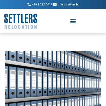
+36 1 212 5017
offer@settlers.hu