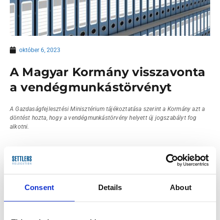
október 6, 2023
A Magyar Kormány visszavonta
a vendégmunkástörvényt
A Gazdaságfejlesztési Minisztérium tájékoztatása szerint a Kormány azt a
döntést hozta, hogy a vendégmunkástörvény helyett új jogszabályt fog
alkotni.
A 2023. évi L. törvénynek 2023.11.01. volt a tervezett hatálybalépése,
részletesen szabályozta volna a vendégmunkások magyarországi
Consent
Details
About
munkavállalását és tartózkodását.
A Gazdaságfejlesztési Minisztérium tájékoztatása szerint a Kormány azt
a döntést hozta, hogy új alapokra helyezi a külföldiek bevándorlásával