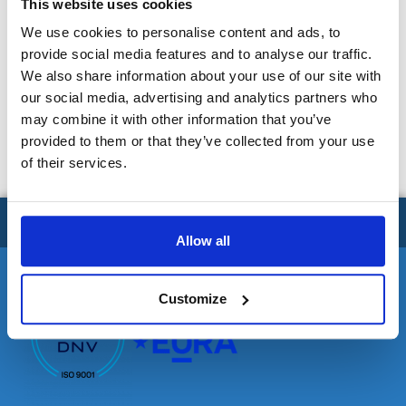
This website uses cookies
és munkavállalásával kapcsolatos szabályokat és a
vendégmunkástörvény helyett új jogszabályt fog alkotni.
We use cookies to personalise content and ads, to
provide social media features and to analyse our traffic.
A teljes körű szabályozás megalkotásáig a vendégmunkások
magyarországi foglalkoztatásáról szóló törvény alkalmazására tehát
We also share information about your use of our site with
nem kerül sor.
our social media, advertising and analytics partners who
may combine it with other information that you’ve
Cégünk folyamatosan figyeli a vonatkozó jogszabályi változásokat,
tájékoztatjuk ügyfeleinket a témában érkező hírekről.
provided to them or that they’ve collected from your use
of their services.
Határozott elképzelése van? Ossza meg velünk és
részletes ajánlatot készítünk.
Allow all
Ta
núsítványok, tagságok
Customize