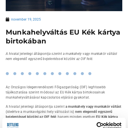
november 19, 2025
Munkahelyváltás EU Kék kártya
birtokában
A hivatal jelenlegi álláspontja szerint a munkahely vagy munkakör váltást
nem elegendő egyszerű bejelentéssel közölni az OIF felé.
Az Országos Idegenrendészeti Főigazgatóság (OIF) legfrissebb
tájékoztatása szerint módosul az EU Kék kártya birtokosainak
munkahelyváltásával kapcsolatos eljárási gyakorlat.
A hivatal jelenlegi álláspontja szerint
a munkahely vagy munkakör váltást
(ideértve a munkavégzési hely változást is)
nem elegendő egyszerű
bejelentéssel közölni az OIF felé
, hanem minden esetben
EU Kék kártya
hosszabbítása iránti kérelmet szükséges benyújtani.
A foglalkoztatás az új
munkahelyen vagy munkakörben csak az engedélyezést követően