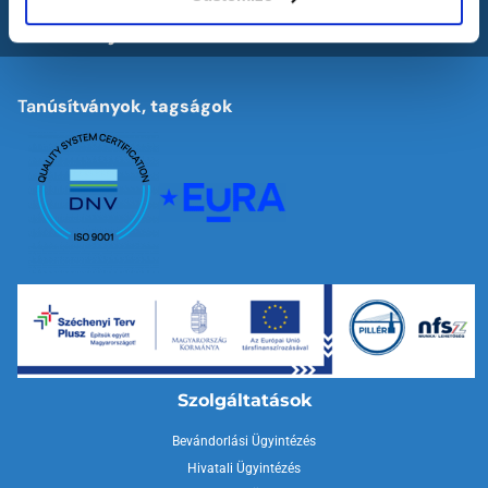
Határozott elképzelése van? Ossza meg velünk és
részletes ajánlatot készítünk.
Ta
núsítványok, tagságok
Szolgáltatások
Bevándorlási Ügyintézés
Hivatali Ügyintézés