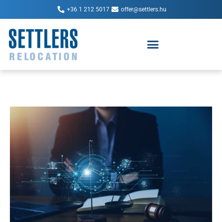
+36 1 212 5017
offer@settlers.hu