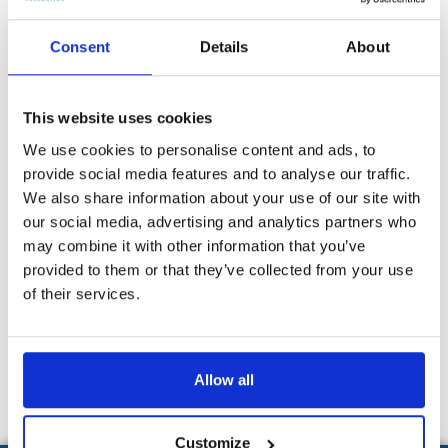
kezdődhet meg.
Consent
Details
About
A korábbi állásfoglalás szerint azoknak a munkavállalóknak, akik már
több mint egy éve rendelkeznek EU Kék Kártyával elegendő volt az új
munkaszerződés csatolásával egyszerű bejelentést tenni a Hivatal felé.
Az OIF indoklása alapján az EU Kék Kártyára vonatkozó uniós
This website uses cookies
irányelvvel összhangban álló magyar jogszabályok – melyek várhatóan
We use cookies to personalise content and ads, to
egyszerűsítik a munkahelyváltást – kidolgozása még folyamatban van.
Amíg az új rendelkezések nem kerülnek kihirdetésre, a fent ismertetett
provide social media features and to analyse our traffic.
eljárási gyakorlatot kell alkalmazni.
We also share information about your use of our site with
our social media, advertising and analytics partners who
Állásfoglalásában az OIF nem tudott tájékoztatást adni arról, mikorra
várható az EU irányelv szabályaival harmonizáló magyar jogszabályok
may combine it with other information that you’ve
kihirdetése.
provided to them or that they’ve collected from your use
of their services.
Kövessen minket
Facebook
, vagy
LinkedIn
oldalunkon, hogy azonnal
Allow all
értesüljön az új cikkeinkről.
Customize