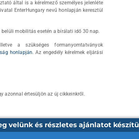
ztató által is a kérelmező személyes jelenléte
hivatal EnterHungary nevű honlapján keresztül
belüli mobilitás esetén a bírálati idő 30 nap.
 illetve a szükséges formanyomtatványok
óság honlapján
. Az engedély kérelmek eljárási
 azonnal értesüljön az új cikkeinkről.
 velünk és részletes ajánlatot készítü