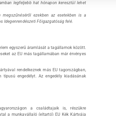
amban legfeljebb hat hónapon keresztül lehet
ve megszűnéséről ezekben az esetekben is a
s Idegenrendészeti Főigazgatóság felé.
rtelem egyszerű áramlását a tagállamok között.
téseket az EU más tagállamában már érvényes
ártyával rendelkeznek más EU tagországban,
en típusú engedélyt. Az engedély kiadásának
yarországon a családtajaik is, részükre
vatal a munkavállaló (eltartó) EU Kék Kártyája