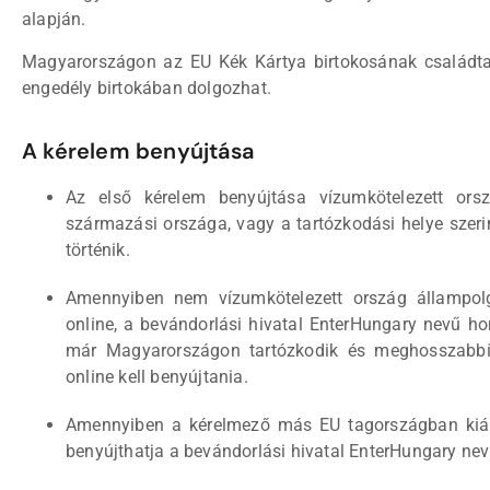
alapján.
Magyarországon az EU Kék Kártya birtokosának családtag
engedély birtokában dolgozhat.
A kérelem benyújtása
Az első kérelem benyújtása vízumkötelezett ors
származási országa, vagy a tartózkodási helye szer
történik.
Amennyiben nem vízumkötelezett ország állampolgá
online, a bevándorlási hivatal EnterHungary nevű ho
már Magyarországon tartózkodik és meghosszabbít
online kell benyújtania.
Amennyiben a kérelmező más EU tagországban kiállí
benyújthatja a bevándorlási hivatal EnterHungary nev