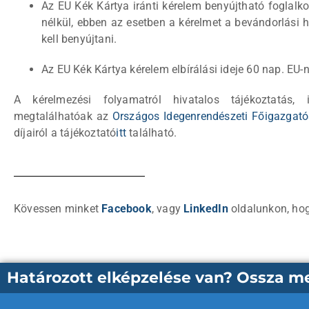
Az EU Kék Kártya iránti kérelem benyújtható foglalko
nélkül, ebben az esetben a kérelmet a bevándorlási 
kell benyújtani.
Az EU Kék Kártya kérelem elbírálási ideje 60 nap. EU-n 
A kérelmezési folyamatról hivatalos tájékoztatás,
megtalálhatóak az
Országos Idegenrendészeti Főigazgat
díjairól a tájékoztató
itt
található.
Kövessen minket
Facebook
, vagy
LinkedIn
oldalunkon, hogy
Határozott elképzelése van? Ossza meg