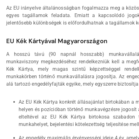
Az EU irányelve általánosságban fogalmazza meg a közös 
egyes tagállamok feladata. Emiatt a kapcsolódó jogok
jelentősebb különbségek is előfordulhatnak a tagállamok k
EU Kék Kártyával Magyarországon
A hosszú távú (90 napnál hosszabb) munkavállalá
munkaviszony megkezdéséhez rendelkezniük kell a megfel
Kék Kártya, mely magas szintű képzettséggel rendelk
munkakörben történő munkavállalásra jogosítja. Az enged
alá tartozó engedélyfajták egyike, mely egyszerre biztosítj
Az EU Kék Kártya konkrét állásajánlat birtokában a 
helyen és pozícióban történő munkavégzésre jogosít a 
elteltével az EU Kék Kártya birtokosa szabadon 
munkahelyet, bejelentési kötelezettség teljesítése mell
Az engedély maximális érvényességi ideje 4 év, ame