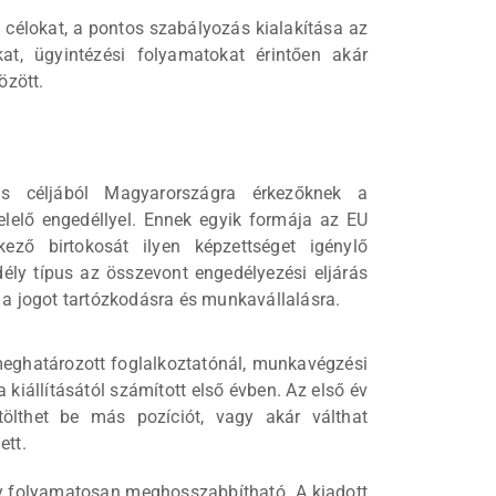
célokat, a pontos szabályozás kialakítása az
at, ügyintézési folyamatokat érintően akár
özött.
s céljából Magyarországra érkezőknek a
elő engedéllyel. Ennek egyik formája az EU
ező birtokosát ilyen képzettséget igénylő
ély típus az összevont engedélyezési eljárás
a a jogot tartózkodásra és munkavállalásra.
meghatározott foglalkoztatónál, munkavégzési
kiállításától számított első évben. Az első év
tölthet be más pozíciót, vagy akár válthat
ett.
ly folyamatosan meghosszabbítható. A kiadott