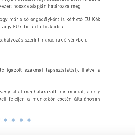
vezett hossza alapján határozza meg.
ogy már első engedélyként is kérhető EU Kék
 vagy EU-n belüli tartózkodás.
szabályozás szerint maradnak érvényben.
ó igazolt szakmai tapasztalattal), illetve a
rvény által meghatározott minimumot, amely
ll feleljen a munkakör esetén általánosan