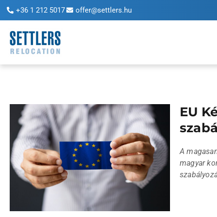
+36 1 212 5017
offer@settlers.hu
EU Ké
szabá
A magasan
magyar kor
szabályozá