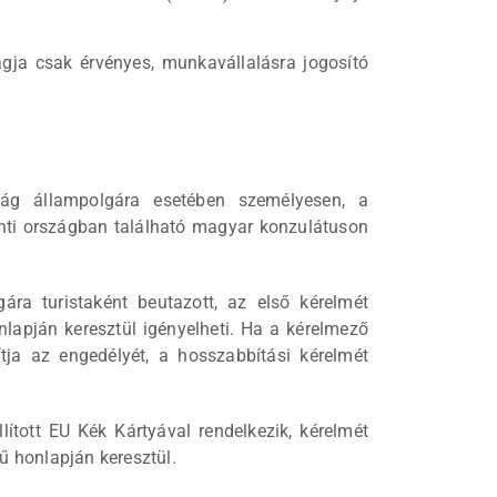
ja csak érvényes, munkavállalásra jogosító
zág állampolgára esetében személyesen, a
inti országban található magyar konzulátuson
ra turistaként beutazott, az első kérelmét
nlapján keresztül igényelheti. Ha a kérelmező
ja az engedélyét, a hosszabbítási kérelmét
tott EU Kék Kártyával rendelkezik, kérelmét
ű honlapján keresztül.