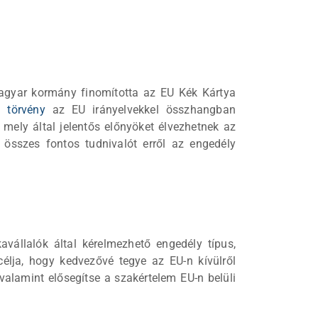
gyar kormány finomította az EU Kék Kártya
i törvény
az EU irányelvekkel összhangban
mely által jelentős előnyöket élvezhetnek az
 összes fontos tudnivalót erről az engedély
állalók által kérelmezhető engedély típus,
célja, hogy kedvezővé tegye az EU-n kívülről
alamint elősegítse a szakértelem EU-n belüli