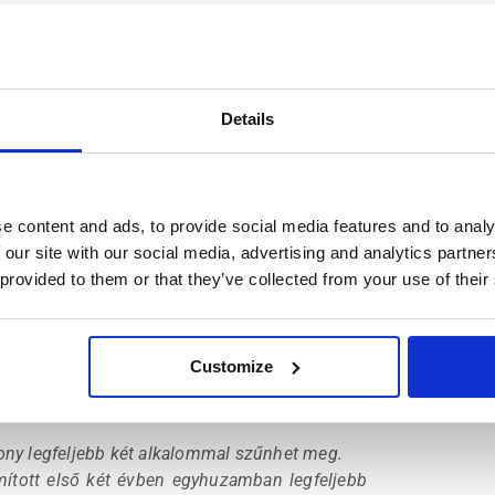
kérelmezett) EU Kék Kártya lehetővé teszi a
Details
munkakört váltson, de nem korlátlanul.
 betöltendő pozíciónak is meg kell felelnie az
nkavállaló iskolai végzettsége tekintetében is.
e content and ads, to provide social media features and to analy
birtokosa minden esetben köteles bejelenteni
 our site with our social media, advertising and analytics partn
olyamata attól függ, hogy a munkavállaló már
 provided to them or that they’ve collected from your use of their
látlan számú. Az EU Kék kártyát a hivatal
Customize
áll munkaviszonyban vagy, túl gyakran vált
zony legfeljebb két alkalommal szűnhet meg.
ámított első két évben egyhuzamban legfeljebb