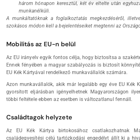
három hónapon keresztül, két év eltelte után egyhuz
munkanélküli.
A munkáltatóknak a foglalkoztatás megkezdéséről, illet
szokásos módon kell a bejelentéseiket megtenni az Országo
Mobilitás az EU-n belül
Az EU irányelv egyik fontos célja, hogy biztosítsa a szaké
Ennek fényében a magyar szabályozás is biztosít könnyí
EU Kék Kártyával rendelkező munkavállalók számára.
Azon munkavállalók, akik már legalább egy éve EU Kék K
gyorsított eljárásban igényelhetnek Magyarországon ily
többi feltétele ebben az esetben is változatlanul fennáll.
Családtagok helyzete
Az EU Kék Kártya birtokosához csatlakozhatnak Mag
családegyesítési célú tartózkodási engedélyt állít ki a hi