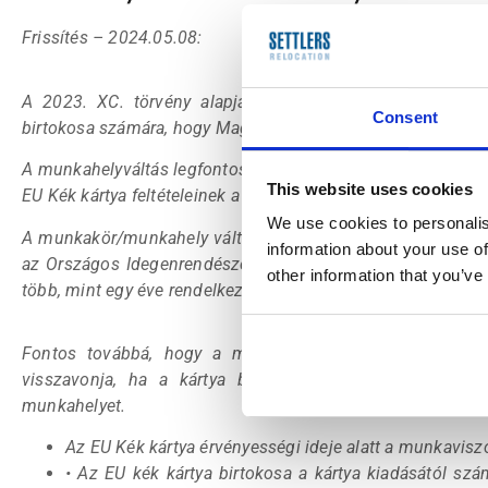
Frissítés – 2024.05.08:
A 2023. XC. törvény alapján kiadott (2023.12.31. után 
Consent
birtokosa számára, hogy Magyarországon munkahelyet vagy 
A munkahelyváltás legfontosabb kritériuma, hogy az újonnan
This website uses cookies
EU Kék kártya feltételeinek a munkakör, fizetés, illetve a mu
We use cookies to personalis
A munkakör/munkahely váltási szándékot az EU Kék kártya 
information about your use of
az Országos Idegenrendészeti Főigazgatóság felé. Ennek f
other information that you’ve
több, mint egy éve rendelkezik -e az EU Kék kártyával.
Fontos továbbá, hogy a munkahelyváltás nem lehet kor
visszavonja, ha a kártya birtokosa hosszú ideig nem 
munkahelyet.
Az EU Kék kártya érvényességi ideje alatt a munkavis
• Az EU kék kártya birtokosa a kártya kiadásától sz